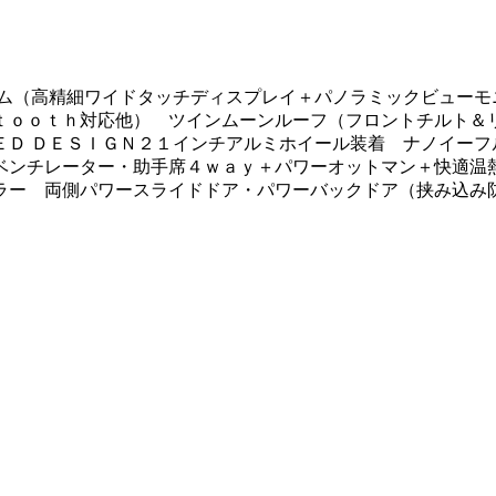
テム（高精細ワイドタッチディスプレイ＋パノラミックビューモ
ｔｏｏｔｈ対応他） ツインムーンルーフ（フロントチルト＆リ
ＥＤ ＤＥＳＩＧＮ２１インチアルミホイール装着 ナノイーフ
ベンチレーター・助手席４ｗａｙ＋パワーオットマン＋快適温
ラー 両側パワースライドドア・パワーバックドア（挟み込み