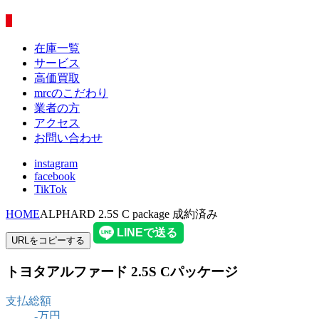
在庫一覧
サービス
高価買取
mrcのこだわり
業者の方
アクセス
お問い合わせ
instagram
facebook
TikTok
HOME
ALPHARD 2.5S C package 成約済み
URLをコピーする
トヨタ
アルファード 2.5S Cパッケージ
支払総額
-
万円