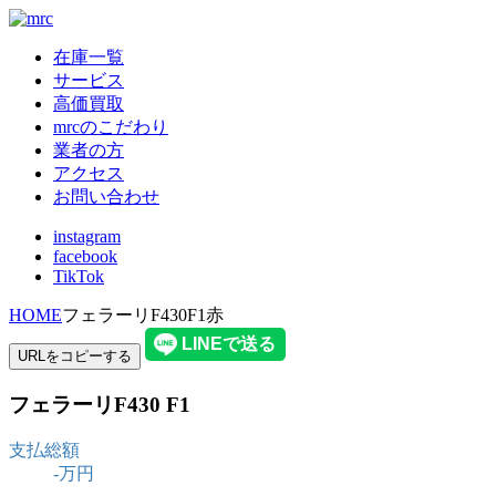
在庫一覧
サービス
高価買取
mrcのこだわり
業者の方
アクセス
お問い合わせ
instagram
facebook
TikTok
HOME
フェラーリF430F1赤
URLをコピーする
フェラーリ
F430 F1
支払総額
-
万円